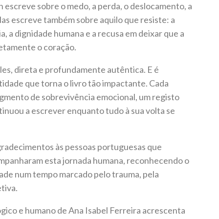
an escreve sobre o medo, a perda, o deslocamento, a
as escreve também sobre aquilo que resiste: a
lia, a dignidade humana e a recusa em deixar que a
etamente o coração.
es, direta e profundamente autêntica. E é
idade que torna o livro tão impactante. Cada
gmento de sobrevivência emocional, um registo
inuou a escrever enquanto tudo à sua volta se
 agradecimentos às pessoas portuguesas que
ompanharam esta jornada humana, reconhecendo o
edade num tempo marcado pelo trauma, pela
tiva.
ico e humano de Ana Isabel Ferreira acrescenta