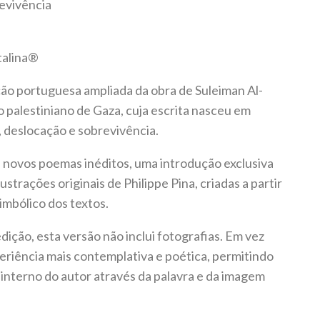
revivência
talina®
ção portuguesa ampliada da obra de Suleiman Al-
o palestiniano de Gaza, cuja escrita nasceu em
 deslocação e sobrevivência.
i novos poemas inéditos, uma introdução exclusiva
lustrações originais de Philippe Pina, criadas a partir
imbólico dos textos.
dição, esta versão não inclui fotografias. Em vez
eriência mais contemplativa e poética, permitindo
 interno do autor através da palavra e da imagem