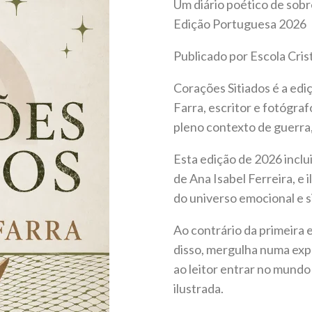
de cliente
Um diário poético de sob
Edição Portuguesa 2026
Publicado por Escola Cris
Corações Sitiados é a edi
Farra, escritor e fotógraf
pleno contexto de guerra,
Esta edição de 2026 inclu
de Ana Isabel Ferreira, e i
do universo emocional e s
Ao contrário da primeira e
disso, mergulha numa exp
ao leitor entrar no mundo
ilustrada.