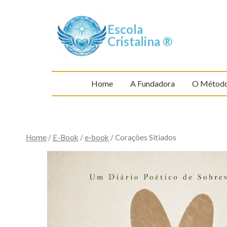
Escola
Cristalina ®
Home
A Fundadora
O Métod
Home
/
E-Book
/
e-book
/
Corações Sitiados