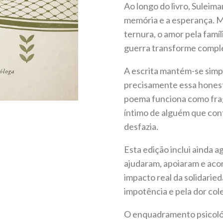
Ao longo do livro, Suleim
memória e a esperança. M
ternura, o amor pela famí
guerra transforme compl
A escrita mantém-se simpl
precisamente essa honest
poema funciona como fra
íntimo de alguém que cont
desfazia.
Esta edição inclui ainda
ajudaram, apoiaram e ac
impacto real da solidari
impotência e pela dor cole
O enquadramento psicológ