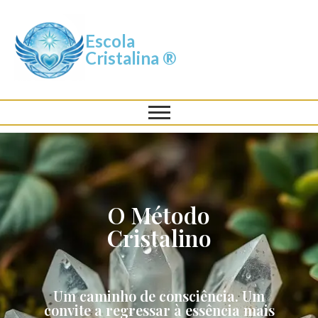
Escola
Cristalina ®
O Método
Cristalino
Um caminho de consciência. Um
convite a regressar à essência mais