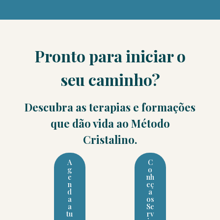
Pronto para iniciar o
seu caminho?
Descubra as terapias e formações
que dão vida ao Método
Cristalino.
A
C
g
o
e
nh
n
eç
d
a
a
os
a
Se
tu
rv