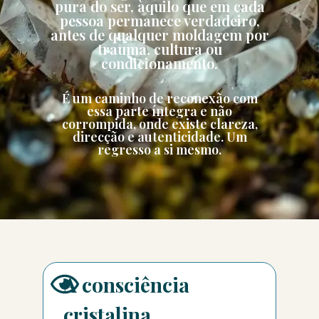
pura do ser, àquilo que em cada
pessoa permanece verdadeiro,
antes de qualquer moldagem por
trauma, cultura ou
condicionamento.
É um caminho de reconexão com
essa parte íntegra e não
corrompida, onde existe clareza,
direcção e autenticidade. Um
regresso a si mesmo.
A consciência
cristalina