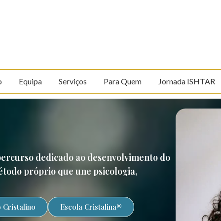
o
Equipa
Serviços
Para Quem
Jornada ISHTAR
 percurso dedicado ao desenvolvimento do
todo próprio que une psicologia,
Cristalino
Escola Cristalina®