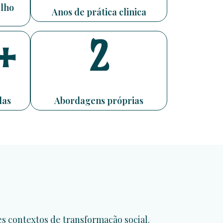
alho
Anos de prática clinica
+
2
das
Abordagens próprias
 contextos de transformação social.