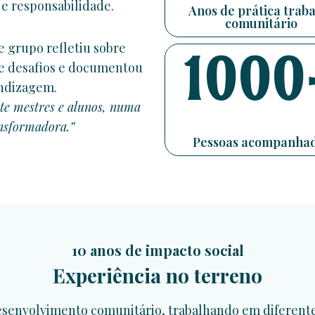
 e responsabilidade.
Anos de prática trab
comunitário
e grupo refletiu sobre
1000
s e desafios e documentou
endizagem.
te mestres e alunos, numa
ansformadora.”
Pessoas acompanha
10 anos de impacto social
Experiência no terreno
senvolvimento comunitário, trabalhando em diferentes