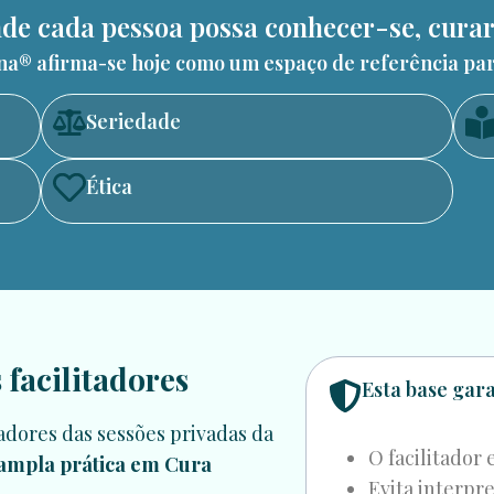
e cada pessoa possa conhecer-se, curar 
ina® afirma-se hoje como um espaço de referência p
Seriedade
Ética
facilitadores
Esta base gar
tadores das sessões privadas da
O facilitador 
ampla prática em Cura
Evita interpr