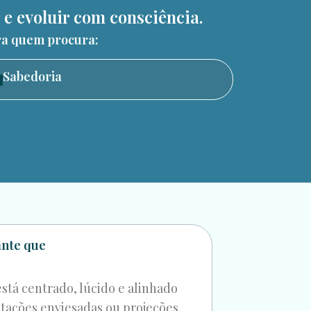
e evoluir com consciência.
ara quem procura:
Sabedoria
ante que
está centrado, lúcido e alinhado
etações enviesadas ou projeções