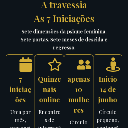
A travessia
As 7 Iniciações
Sete dimensões da psique feminina.
Sete portas. Sete meses de descida e
regresso.
7
Quinze
apenas
Início
iniciaç
nais
10
14 de
ões
online
mulhe
junho
res
Uma por
Encontro
Círculo
mês,
s de
pequeno,
Círculo