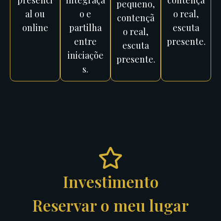
presenci
integraçã
contençã
pequeno,
al ou
o e
o real,
contençã
online
partilha
escuta
o real,
entre
presente.
escuta
iniciaçõe
presente.
s.
Investimento
Reservar o meu lugar