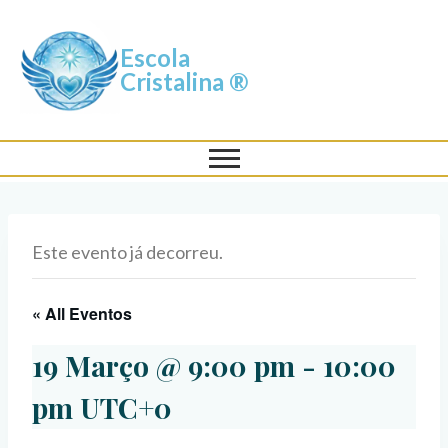
Escola
Cristalina ®
Este evento já decorreu.
« All Eventos
19 Março @ 9:00 pm
-
10:00
pm
UTC+0